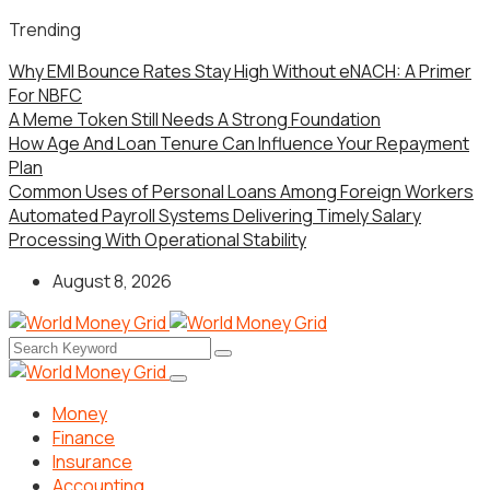
Trending
Why EMI Bounce Rates Stay High Without eNACH: A Primer
For NBFC
A Meme Token Still Needs A Strong Foundation
How Age And Loan Tenure Can Influence Your Repayment
Plan
Common Uses of Personal Loans Among Foreign Workers
Automated Payroll Systems Delivering Timely Salary
Processing With Operational Stability
August 8, 2026
Money
Finance
Insurance
Accounting